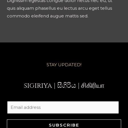
Dignissim egestas congue dolor netus nec eu, ut
quis aliquam phasellus eu lectus arcu eget tellus
commodo eleifend augue mattis sed.
STAY UPDATED!
sigiriya | සීගිරිය | சிகிரியா
E
m
a
SUBSCRIBE
i